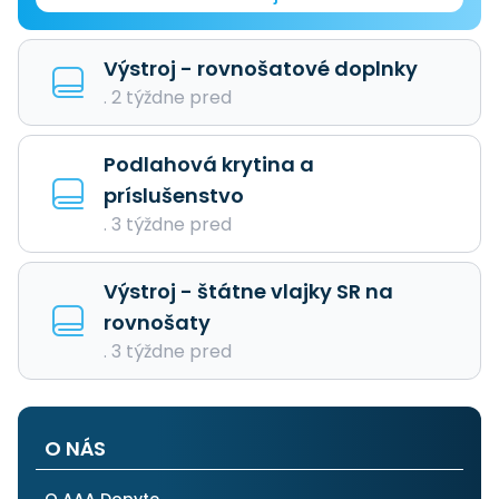
Výstroj - rovnošatové doplnky
. 2 týždne pred
Podlahová krytina a
príslušenstvo
. 3 týždne pred
Výstroj - štátne vlajky SR na
rovnošaty
. 3 týždne pred
O NÁS