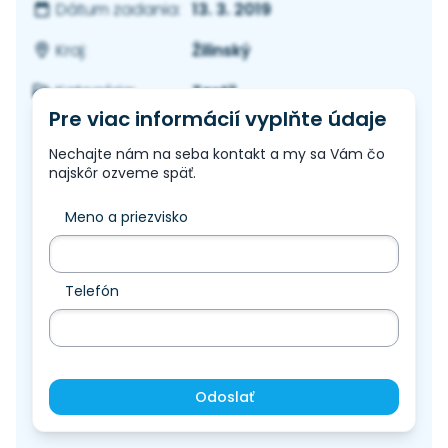
13. 3. 2019
Dátum zadania:
Žilinský
Kraj:
Textil
Kategória:
Pre viac informácií vyplňte údaje
Nechajte nám na seba kontakt a my sa Vám čo
najskôr ozveme späť.
Meno a priezvisko
Telefón
Odoslať