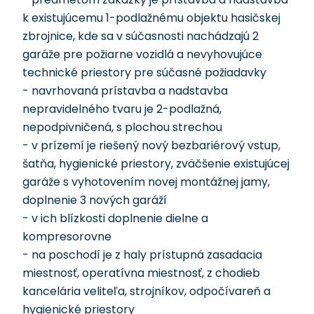
k existujúcemu 1-podlažnému objektu hasičskej
zbrojnice, kde sa v súčasnosti nachádzajú 2
garáže pre požiarne vozidlá a nevyhovujúce
technické priestory pre súčasné požiadavky
- navrhovaná prístavba a nadstavba
nepravidelného tvaru je 2-podlažná,
nepodpivničená, s plochou strechou
- v prízemí je riešený nový bezbariérový vstup,
šatňa, hygienické priestory, zväčšenie existujúcej
garáže s vyhotovením novej montážnej jamy,
doplnenie 3 nových garáží
- v ich blízkosti doplnenie dielne a
kompresorovne
- na poschodí je z haly prístupná zasadacia
miestnosť, operatívna miestnosť, z chodieb
kancelária veliteľa, strojníkov, odpočívareň a
hygienické priestory