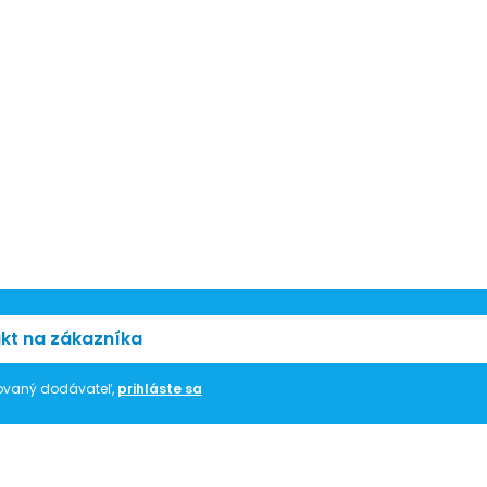
kt na zákazníka
trovaný dodávateľ,
prihláste sa