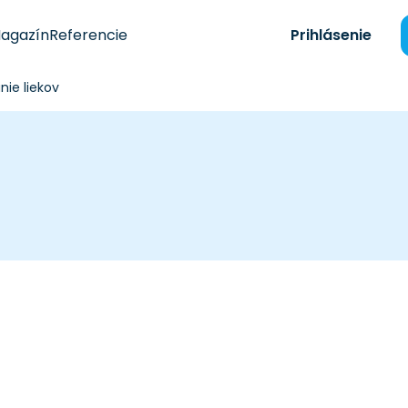
agazín
Referencie
Prihlásenie
ie liekov