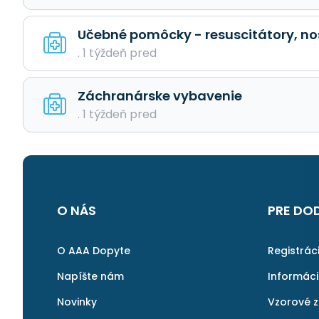
Učebné pomôcky - resuscitátory, no
. 1 týždeň pred
Záchranárske vybavenie
. 1 týždeň pred
O NÁS
PRE DO
O AAA Dopyte
Registrác
Napíšte nám
Informác
Novinky
Vzorové 