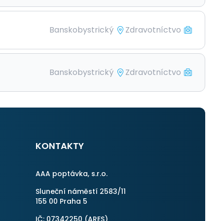
Banskobystrický
Zdravotníctvo
Banskobystrický
Zdravotníctvo
KONTAKTY
AAA poptávka, s.r.o.
Sluneční náměstí 2583/11
155 00 Praha 5
IČ: 07342250 (
ARES
)