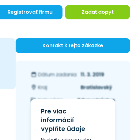
Registrovať firmu
Zadať dopyt
Kontakt k tejto zákazke
11. 3. 2019
Dátum zadania:
Bratislavský
Kraj:
Zdravotníctvo
Kategória:
Pre viac
informácií
vyplňte údaje
Nechajte nám na seba