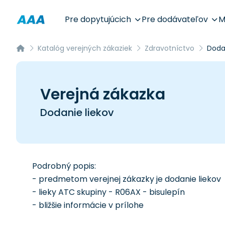
Pre dopytujúcich
Pre dodávateľov
M
Katalóg verejných zákaziek
Zdravotníctvo
Dodan
Verejná zákazka
Dodanie liekov
Podrobný popis:
- predmetom verejnej zákazky je dodanie liekov
- lieky ATC skupiny - R06AX - bisulepín
- bližšie informácie v prílohe