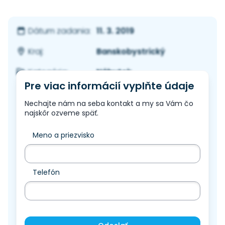
11. 3. 2019
Dátum zadania:
Banskobystrický
Kraj:
Nábytok
Kategória:
Pre viac informácií vyplňte údaje
Nechajte nám na seba kontakt a my sa Vám čo
najskôr ozveme späť.
Meno a priezvisko
Telefón