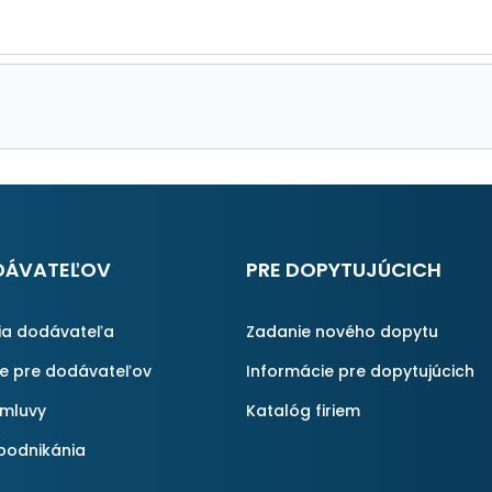
DÁVATEĽOV
PRE DOPYTUJÚCICH
ia dodávateľa
Zadanie nového dopytu
ie pre dodávateľov
Informácie pre dopytujúcich
zmluvy
Katalóg firiem
podnikánia