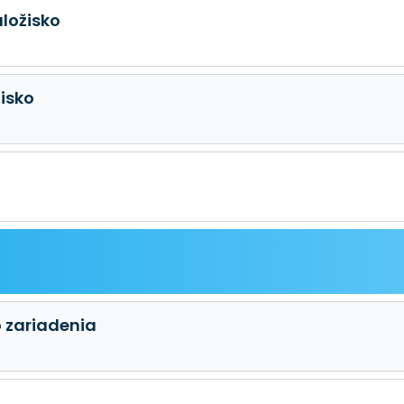
úložisko
žisko
o zariadenia