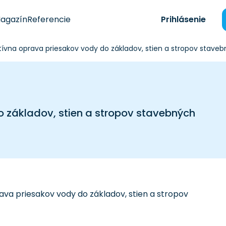
agazín
Referencie
Prihlásenie
tívna oprava priesakov vody do základov, stien a stropov staveb
 základov, stien a stropov stavebných
va priesakov vody do základov, stien a stropov