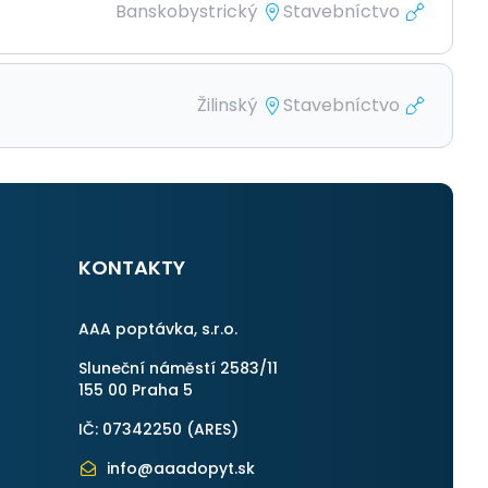
Banskobystrický
Stavebníctvo
Žilinský
Stavebníctvo
KONTAKTY
AAA poptávka, s.r.o.
Sluneční náměstí 2583/11
155 00 Praha 5
IČ: 07342250 (
ARES
)
info@aaadopyt.sk