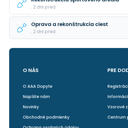
. 2 dni pred
Oprava a rekonštrukcia ciest
. 2 dni pred
O NÁS
PRE DO
O AAA Dopyte
Registrác
Napíšte nám
Informác
Novinky
Vzorové 
Obchodné podmienky
Centrum 
Ochrana osobných údajov