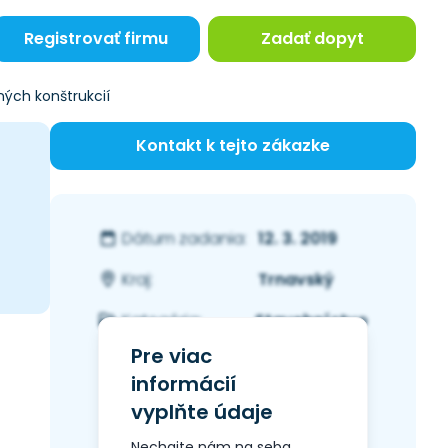
Registrovať firmu
Zadať dopyt
ných konštrukcií
Kontakt k tejto zákazke
12. 3. 2019
Dátum zadania:
Trnavský
Kraj:
Stavebníctvo
Kategória:
Pre viac
informácií
vyplňte údaje
Nechajte nám na seba