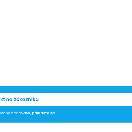
kt na zákazníka
trovaný dodávateľ,
prihláste sa