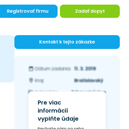
Registrovať firmu
Zadať dopyt
Kontakt k tejto zákazke
11. 3. 2019
Dátum zadania:
Bratislavský
Kraj:
Zdravotníctvo
Kategória:
Pre viac
informácií
vyplňte údaje
Nechajte nám na seba