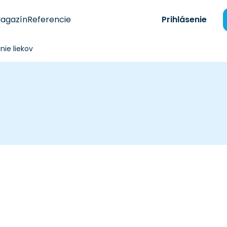
agazín
Referencie
Prihlásenie
ie liekov