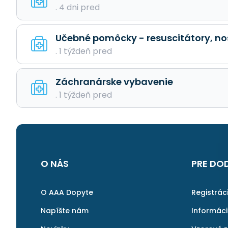
. 4 dni pred
Učebné pomôcky - resuscitátory, no
. 1 týždeň pred
Záchranárske vybavenie
. 1 týždeň pred
O NÁS
PRE DO
O AAA Dopyte
Registrác
Napíšte nám
Informác