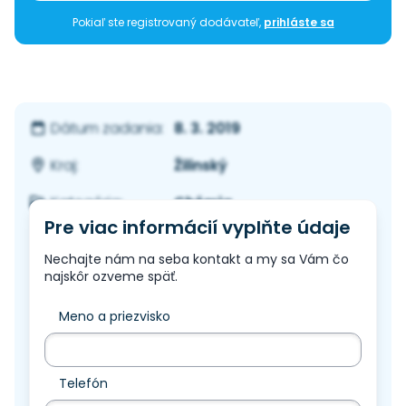
Pokiaľ ste registrovaný dodávateľ,
prihláste sa
8. 3. 2019
Dátum zadania:
Žilinský
Kraj:
Chémia
Kategória:
Pre viac informácií vyplňte údaje
Nechajte nám na seba kontakt a my sa Vám čo
najskôr ozveme späť.
Meno a priezvisko
Telefón