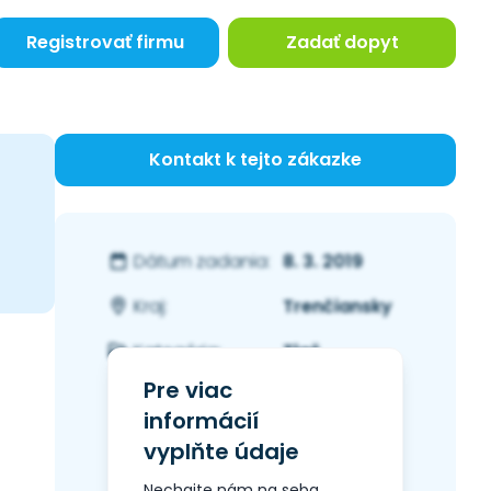
Registrovať firmu
Zadať dopyt
Kontakt k tejto zákazke
8. 3. 2019
Dátum zadania:
Trenčiansky
Kraj:
Tlač
Kategória:
Pre viac
informácií
vyplňte údaje
Nechajte nám na seba