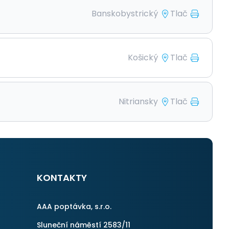
Banskobystrický
Tlač
Košický
Tlač
Nitriansky
Tlač
KONTAKTY
AAA poptávka, s.r.o.
Sluneční náměstí 2583/11