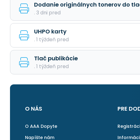
Dodanie originálnych tonerov do tla
. 3 dni pred
UHPO karty
. 1 týždeň pred
Tlač publikácie
. 1 týždeň pred
O NÁS
PRE DO
O AAA Dopyte
Registrác
Napíšte nám
Informác