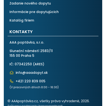
Zadanie nového dopytu
Informácie pre dopytujúcich
Katalóg firiem
KONTAKTY
AAA poptávka, s.r.o.
Sluneční náměstí 2583/11
155 00 Praha 5
IČ: 07342250 (
ARES
)
info@aaadopyt.sk
+421 220 839 005
(V pracovných dňoch 8:00 - 16:30)
© AAApoptávka.cz, všetky práva vyhradené, 2026.
Spĺňame podmienky transparentnosti.