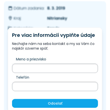
8. 3. 2019
Dátum zadania:
Nitriansky
Kraj:
Servis
Kategória:
Pre viac informácií vyplňte údaje
Nechajte nám na seba kontakt a my sa Vám čo
najskôr ozveme späť.
Meno a priezvisko
Telefón
Odoslať