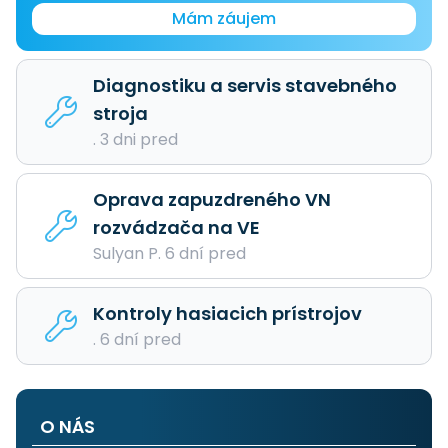
Mám záujem
Diagnostiku a servis stavebného
stroja
. 3 dni pred
Oprava zapuzdreného VN
rozvádzača na VE
Sulyan P. 6 dní pred
Kontroly hasiacich prístrojov
. 6 dní pred
O NÁS