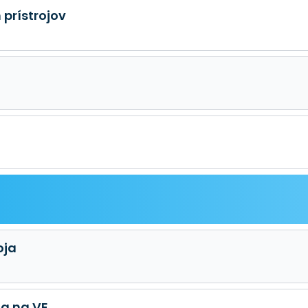
 prístrojov
oja
a na VE