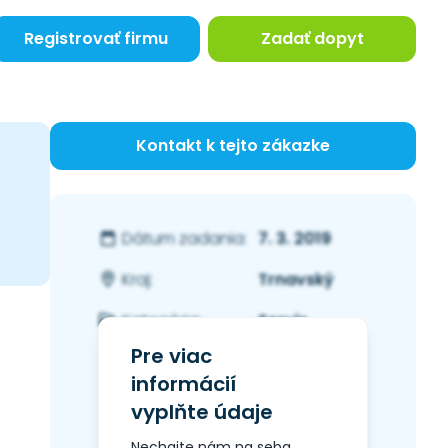
Registrovať firmu
Zadať dopyt
Kontakt k tejto zákazke
7. 3. 2019
Dátum zadania:
Trnavský
Kraj:
Servis
Kategória:
Pre viac
informácií
vyplňte údaje
Nechajte nám na seba