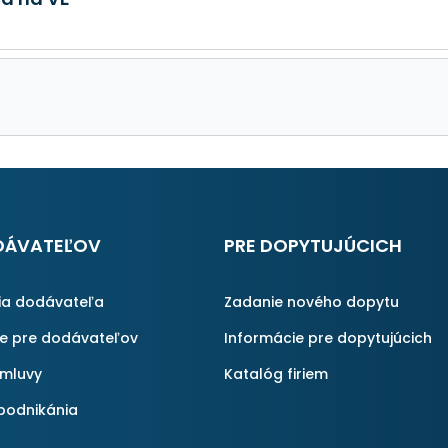
DÁVATEĽOV
PRE DOPYTUJÚCICH
ia dodávateľa
Zadanie nového dopytu
ie pre dodávateľov
Informácie pre dopytujúcich
zmluvy
Katalóg firiem
podnikánia