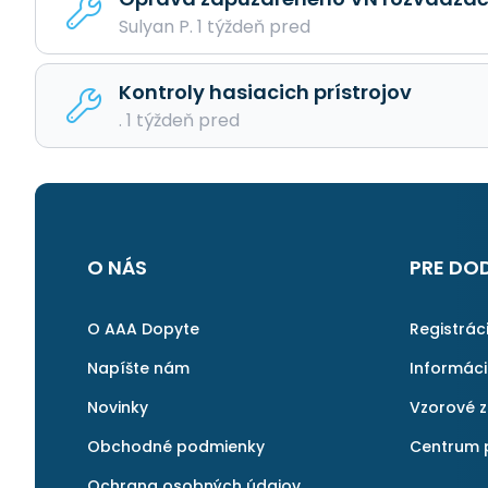
Sulyan P. 1 týždeň pred
Kontroly hasiacich prístrojov
. 1 týždeň pred
O NÁS
PRE DO
O AAA Dopyte
Registrác
Napíšte nám
Informác
Novinky
Vzorové 
Obchodné podmienky
Centrum 
Ochrana osobných údajov