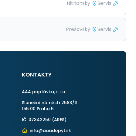
Nitriansky
Servis
Prešovský
Servis
KONTAKTY
AAA poptávka, s.r.o.
Sluneční náměstí 2583/11
155 00 Praha 5
IČ: 07342250 (
ARES
)
info@aaadopyt.sk