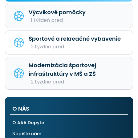
Výcvikové pomôcky
. 1 týždeň pred
Športové a rekreačné vybavenie
. 2 týždne pred
Modernizácia športovej
infraštruktúry v MŠ a ZŠ
. 2 týždne pred
O NÁS
O AAA Dopyte
Napíšte nám