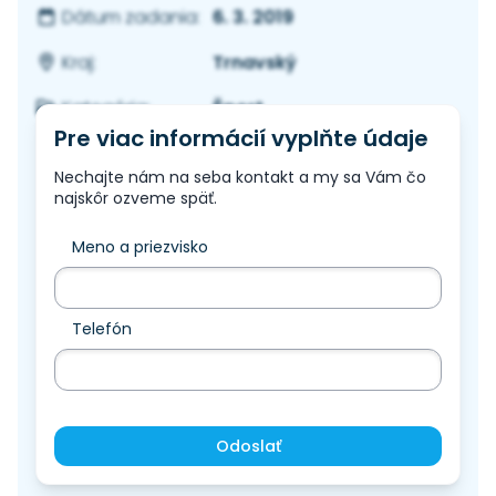
6. 3. 2019
Dátum zadania:
Trnavský
Kraj:
Šport
Kategória:
Pre viac informácií vyplňte údaje
Nechajte nám na seba kontakt a my sa Vám čo
najskôr ozveme späť.
Meno a priezvisko
Telefón
Odoslať