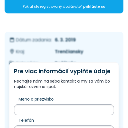
Pokiaľ ste registrovaný dodávateľ,
prihláste sa
6. 3. 2019
Dátum zadania:
Trenčiansky
Kraj:
Počítače
Kategória:
Pre viac informácií vyplňte údaje
Nechajte nám na seba kontakt a my sa Vám čo
najskôr ozveme späť.
Meno a priezvisko
Telefón