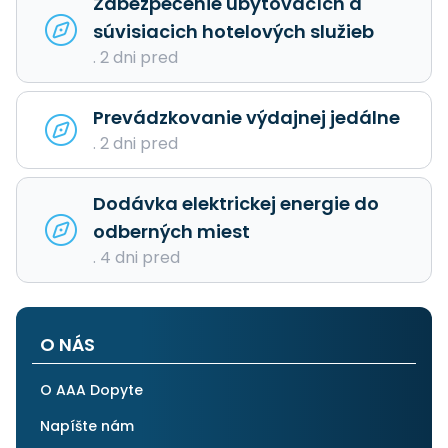
Zabezpečenie ubytovacích a
súvisiacich hotelových služieb
. 2 dni pred
Prevádzkovanie výdajnej jedálne
. 2 dni pred
Dodávka elektrickej energie do
odberných miest
. 4 dni pred
O NÁS
O AAA Dopyte
Napíšte nám