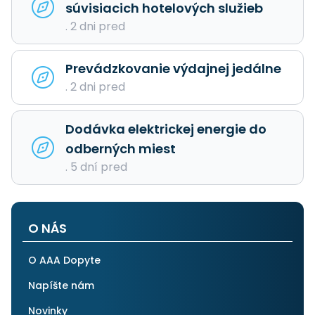
súvisiacich hotelových služieb
. 2 dni pred
Prevádzkovanie výdajnej jedálne
. 2 dni pred
Dodávka elektrickej energie do
odberných miest
. 5 dní pred
O NÁS
O AAA Dopyte
Napíšte nám
Novinky