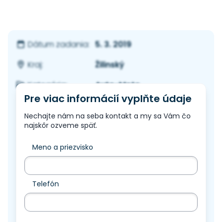
5. 3. 2019
Dátum zadania:
Žilinský
Kraj:
Auto-Moto
Kategória:
Pre viac informácií vyplňte údaje
Nechajte nám na seba kontakt a my sa Vám čo
najskôr ozveme späť.
Meno a priezvisko
Telefón