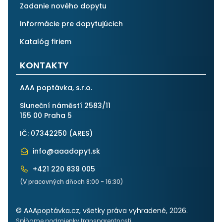
Zadanie nového dopytu
Informácie pre dopytujúcich
Katalóg firiem
KONTAKTY
AAA poptávka, s.r.o.
Sluneční náměstí 2583/11
155 00 Praha 5
IČ: 07342250 (
ARES
)
info@aaadopyt.sk
+421 220 839 005
(V pracovných dňoch 8:00 - 16:30)
© AAApoptávka.cz, všetky práva vyhradené, 2026.
Spĺňame podmienky transparentnosti.