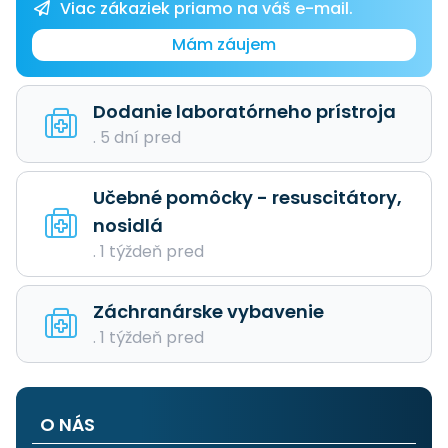
Viac zákaziek priamo na váš e-mail.
Mám záujem
Dodanie laboratórneho prístroja
. 5 dní pred
Učebné pomôcky - resuscitátory,
nosidlá
. 1 týždeň pred
Záchranárske vybavenie
. 1 týždeň pred
O NÁS