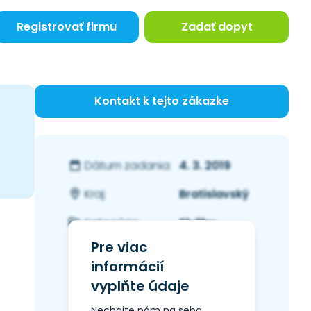
Registrovať firmu
Zadať dopyt
Kontakt k tejto zákazke
4. 3. 2019
Dátum zadania:
Bratislavský
Kraj:
Služby
Kategória:
Pre viac
informácií
vyplňte údaje
Nechajte nám na seba