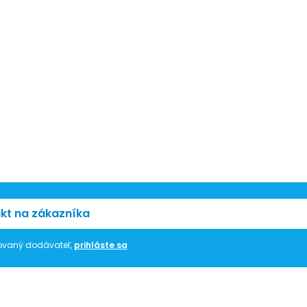
kt na zákazníka
trovaný dodávateľ,
prihláste sa