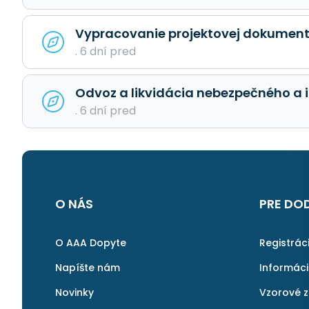
Vypracovanie projektovej dokument
. 6 dní pred
Odvoz a likvidácia nebezpečného a
. 6 dní pred
O NÁS
PRE DO
O AAA Dopyte
Registrác
Napíšte nám
Informác
Novinky
Vzorové 