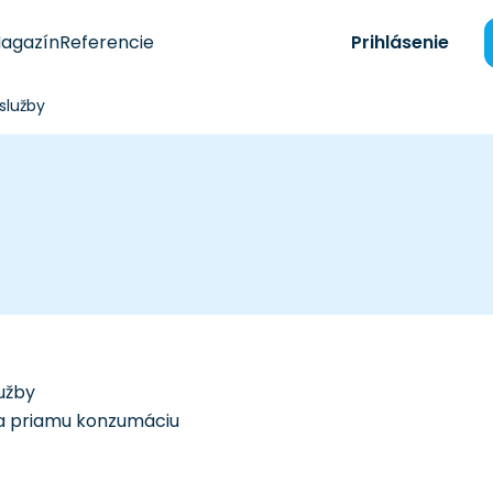
agazín
Referencie
Prihlásenie
služby
užby
na priamu konzumáciu