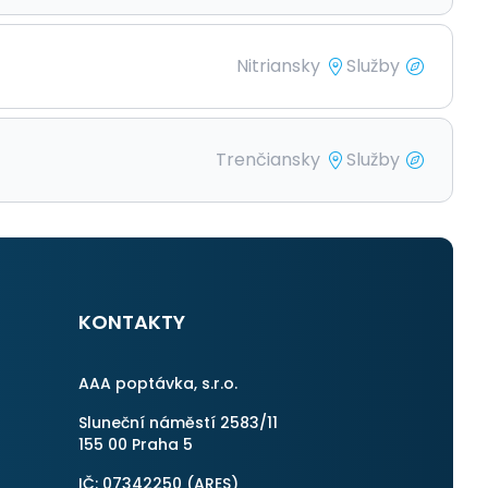
Nitriansky
Služby
Trenčiansky
Služby
KONTAKTY
AAA poptávka, s.r.o.
Sluneční náměstí 2583/11
155 00 Praha 5
IČ: 07342250 (
ARES
)