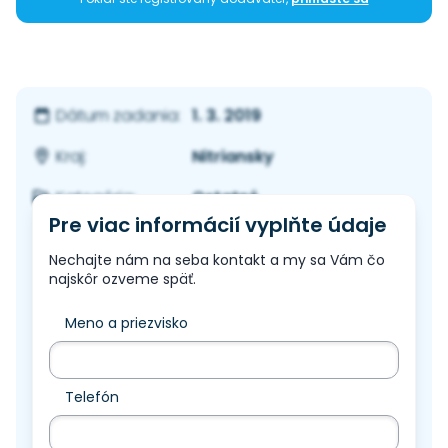
1. 3. 2019
Dátum zadania:
Nitriansky
Kraj:
Ostatné
Kategória:
Pre viac informácií vyplňte údaje
Nechajte nám na seba kontakt a my sa Vám čo
najskôr ozveme späť.
Meno a priezvisko
Telefón