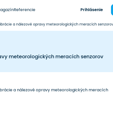
agazín
Referencie
Prihlásenie
alibrácie a nálezové opravy meteorologických meracích senzoro
ravy meteorologických meracích senzorov
librácie a nálezové opravy meteorologických meracích