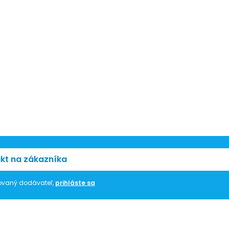
kt na zákazníka
trovaný dodávateľ,
prihláste sa