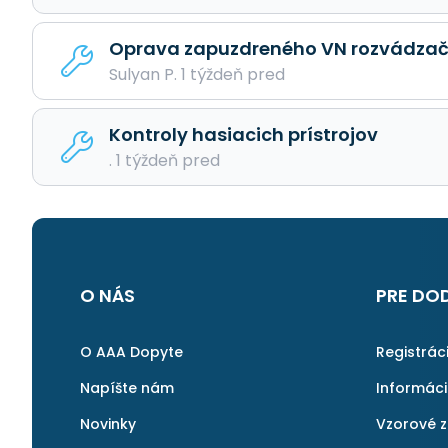
Oprava zapuzdreného VN rozvádzač
Sulyan P. 1 týždeň pred
Kontroly hasiacich prístrojov
. 1 týždeň pred
O NÁS
PRE DO
O AAA Dopyte
Registrác
Napíšte nám
Informác
Novinky
Vzorové 