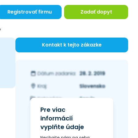
Registrovať firmu
Zadať dopyt
v
Kontakt k tejto zákazke
28. 2. 2019
Dátum zadania:
Slovensko
Kraj:
Servis
Kategória:
Pre viac
informácií
vyplňte údaje
Nechajte nám na seba