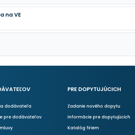
a na VE
DÁVATEĽOV
PRE DOPYTUJÚCICH
ia dodávateľa
Zadanie nového dopytu
ie pre dodávateľov
Informácie pre dopytujúcich
zmluvy
Katalóg firiem