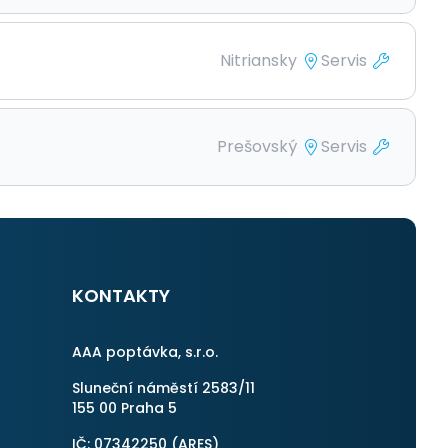
Nitriansky
Servis
Prešovský
Servis
KONTAKTY
AAA poptávka, s.r.o.
Sluneční náměstí 2583/11
155 00 Praha 5
IČ: 07342250 (
ARES
)