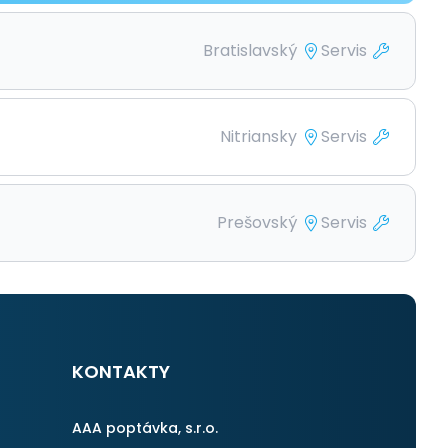
Bratislavský
Servis
Nitriansky
Servis
Prešovský
Servis
KONTAKTY
AAA poptávka, s.r.o.