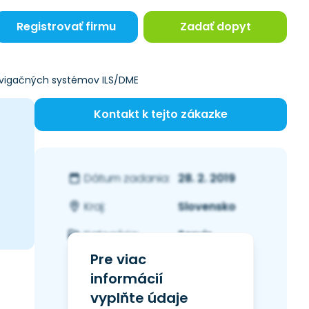
Registrovať firmu
Zadať dopyt
avigačných systémov ILS/DME
Kontakt k tejto zákazke
28. 2. 2019
Dátum zadania:
Slovensko
Kraj:
Servis
Kategória:
Pre viac
informácií
vyplňte údaje