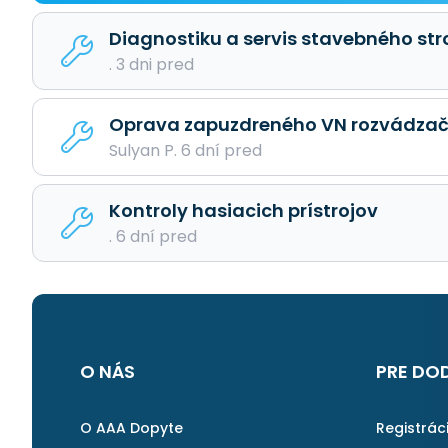
Diagnostiku a servis stavebného str
. 3 dni pred
Oprava zapuzdreného VN rozvádzač
Sulyan P. 6 dní pred
Kontroly hasiacich prístrojov
. 6 dní pred
O NÁS
PRE DO
O AAA Dopyte
Registrác