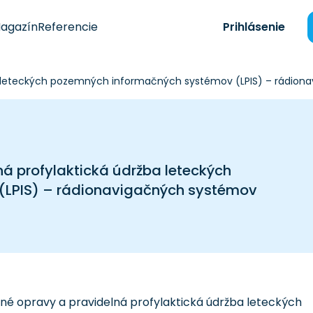
agazín
Referencie
Prihlásenie
žba leteckých pozemných informačných systémov (LPIS) – rádion
ná profylaktická údržba leteckých
LPIS) – rádionavigačných systémov
né opravy a pravidelná profylaktická údržba leteckých