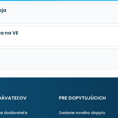
oja
a na VE
DÁVATEĽOV
PRE DOPYTUJÚCICH
ia dodávateľa
Zadanie nového dopytu