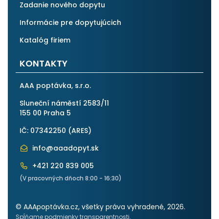
Zadanie nového dopytu
Informácie pre dopytujúcich
Katalóg firiem
KONTAKTY
AAA poptávka, s.r.o.
Sluneční náměstí 2583/11
155 00 Praha 5
IČ: 07342250 (
ARES
)
info@aaadopyt.sk
+421 220 839 005
(V pracovných dňoch 8:00 - 16:30)
© AAApoptávka.cz, všetky práva vyhradené, 2026.
Spĺňame podmienky transparentnosti.