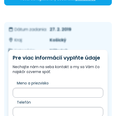
27. 2. 2019
Dátum zadania:
Košický
Kraj:
Nábytok
Kategória:
Pre viac informácií vyplňte údaje
Nechajte nám na seba kontakt a my sa Vám čo
najskôr ozveme späť.
Meno a priezvisko
Telefón