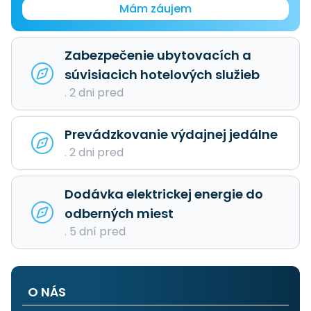
Mám záujem
Zabezpečenie ubytovacích a
súvisiacich hotelových služieb
. 2 dni pred
Prevádzkovanie výdajnej jedálne
. 2 dni pred
Dodávka elektrickej energie do
odberných miest
. 5 dní pred
O NÁS