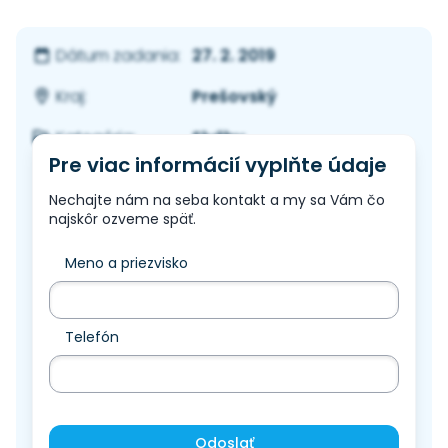
27. 2. 2019
Dátum zadania:
Prešovský
Kraj:
Služby
Kategória:
Pre viac informácií vyplňte údaje
Nechajte nám na seba kontakt a my sa Vám čo
najskôr ozveme späť.
Meno a priezvisko
Telefón
Odoslať