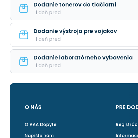
Dodanie tonerov do tlačiarní
. 1 deň pred
Dodanie výstroja pre vojakov
. 1 deň pred
Dodanie laboratórneho vybavenia
. 1 deň pred
O NÁS
PRE DO
O AAA Dopyte
Registrác
Napíšte nám
Informác