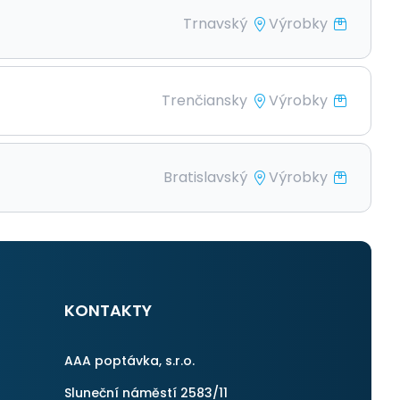
Trnavský
Výrobky
Trenčiansky
Výrobky
Bratislavský
Výrobky
KONTAKTY
AAA poptávka, s.r.o.
Sluneční náměstí 2583/11