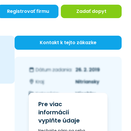
Registrovať firmu
Zadať dopyt
Kontakt k tejto zákazke
26. 2. 2019
Dátum zadania:
Nitriansky
Kraj:
Výrobky
Kategória:
Pre viac
informácií
vyplňte údaje
Nechajte nám na seba