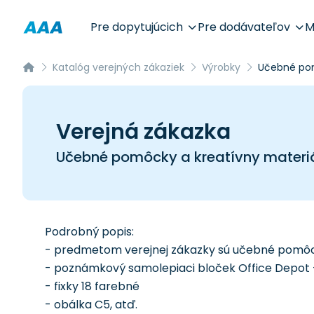
Pre dopytujúcich
Pre dodávateľov
M
Katalóg verejných zákaziek
Výrobky
Učebné pom
Verejná zákazka
Učebné pomôcky a kreatívny materiá
Podrobný popis:
- predmetom verejnej zákazky sú učebné pomôck
- poznámkový samolepiaci bloček Office Depot -
- fixky 18 farebné
- obálka C5, atď.