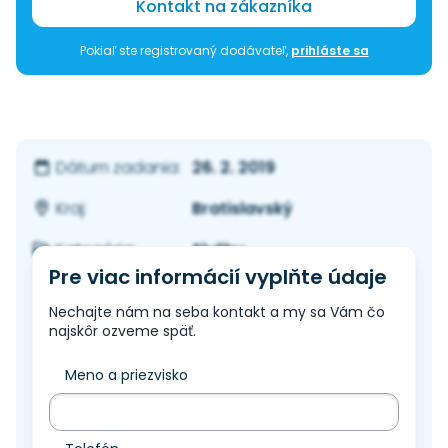
Kontakt na zákazníka
Pokiaľ ste registrovaný dodávateľ,
prihláste sa
26. 2. 2019
Dátum zadania:
Bratislavský
Kraj:
Služby
Kategória:
Pre viac informácií vyplňte údaje
Nechajte nám na seba kontakt a my sa Vám čo
najskôr ozveme späť.
Meno a priezvisko