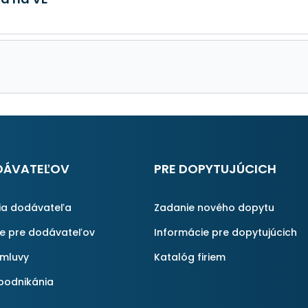
DÁVATEĽOV
PRE DOPYTUJÚCICH
ia dodávateľa
Zadanie nového dopytu
ie pre dodávateľov
Informácie pre dopytujúcich
zmluvy
Katalóg firiem
podnikánia