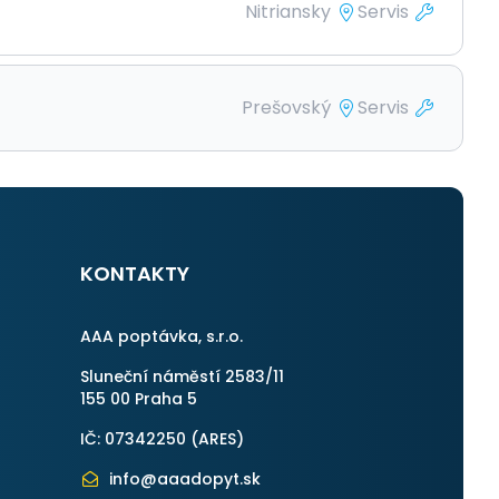
Nitriansky
Servis
Prešovský
Servis
KONTAKTY
AAA poptávka, s.r.o.
Sluneční náměstí 2583/11
155 00 Praha 5
IČ: 07342250 (
ARES
)
info@aaadopyt.sk