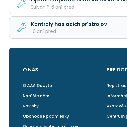
Sulyan P. 6 dní pred
Kontroly hasiacich prístrojov
. 6 dní pred
O NÁS
PRE DO
O AAA Dopyte
Registrác
Napíšte nám
Informác
Novinky
Vzorové 
Obchodné podmienky
Centrum 
Ochrana osobných údajov