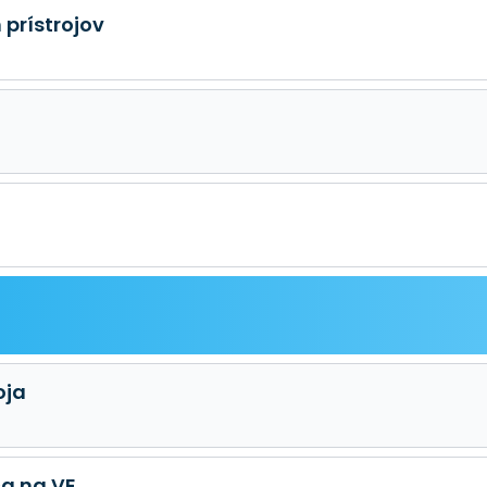
 prístrojov
oja
a na VE