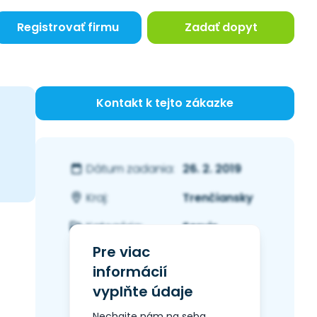
Registrovať firmu
Zadať dopyt
Kontakt k tejto zákazke
26. 2. 2019
Dátum zadania:
Trenčiansky
Kraj:
Servis
Kategória:
Pre viac
informácií
vyplňte údaje
Nechajte nám na seba