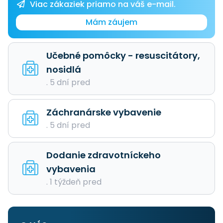
Viac zákaziek priamo na váš e-mail.
Mám záujem
Učebné pomôcky - resuscitátory,
nosidlá
. 5 dní pred
Záchranárske vybavenie
. 5 dní pred
Dodanie zdravotníckeho
vybavenia
. 1 týždeň pred