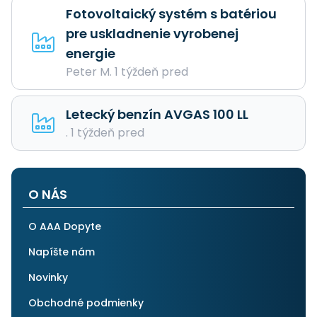
Fotovoltaický systém s batériou
pre uskladnenie vyrobenej
energie
Peter M. 1 týždeň pred
Letecký benzín AVGAS 100 LL
. 1 týždeň pred
O NÁS
O AAA Dopyte
Napíšte nám
Novinky
Obchodné podmienky