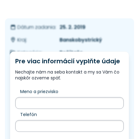
25. 2. 2019
Dátum zadania:
Banskobystrický
Kraj:
Počítače
Kategória:
Pre viac informácií vyplňte údaje
Nechajte nám na seba kontakt a my sa Vám čo
najskôr ozveme späť.
Meno a priezvisko
Telefón