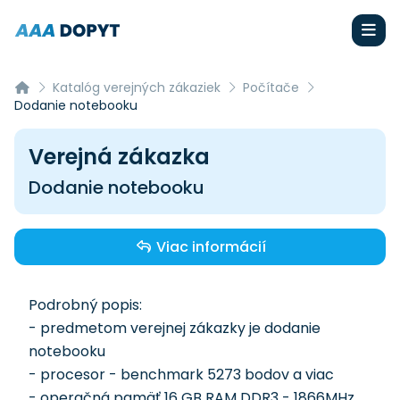
Katalóg verejných zákaziek
Počítače
Dodanie notebooku
Verejná zákazka
Dodanie notebooku
Viac informácií
Podrobný popis:
- predmetom verejnej zákazky je dodanie
notebooku
- procesor - benchmark 5273 bodov a viac
- operačná pamäť 16 GB RAM DDR3 - 1866MHz