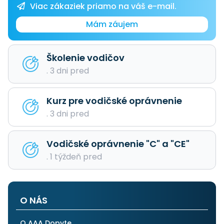
Viac zákaziek priamo na váš e-mail.
Mám záujem
Školenie vodičov
. 3 dni pred
Kurz pre vodičské oprávnenie
. 3 dni pred
Vodičské oprávnenie "C" a "CE"
. 1 týždeň pred
O NÁS
O AAA Dopyte