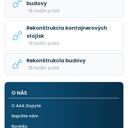
budovy
. 18 hodín pred
Rekonštrukcia kontajnerových
stojísk
. 18 hodín pred
Rekonštrukcia budovy
. 18 hodín pred
O NÁS
O AAA Dopyte
Napíšte nám
Novinky