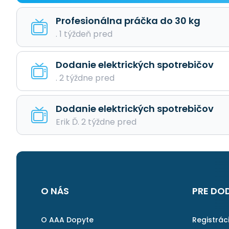
Profesionálna práčka do 30 kg
. 1 týždeň pred
Dodanie elektrických spotrebičov
. 2 týždne pred
Dodanie elektrických spotrebičov
Erik Ď. 2 týždne pred
O NÁS
PRE DO
O AAA Dopyte
Registrác