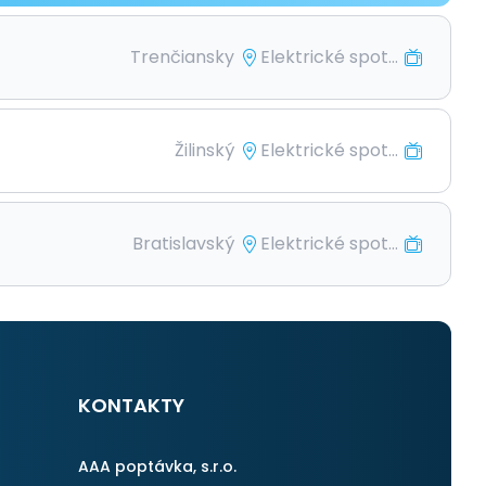
Trenčiansky
Elektrické spot...
Žilinský
Elektrické spot...
Bratislavský
Elektrické spot...
KONTAKTY
AAA poptávka, s.r.o.