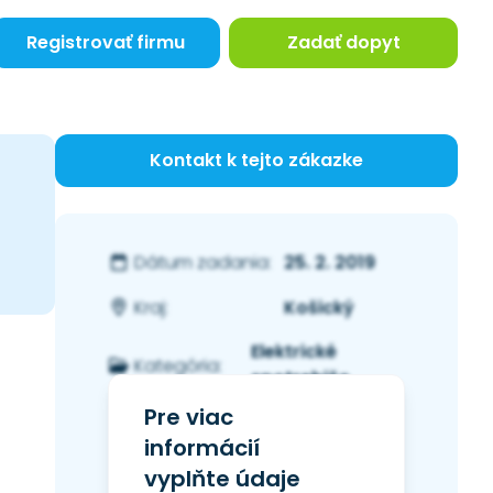
Registrovať firmu
Zadať dopyt
Kontakt k tejto zákazke
25. 2. 2019
Dátum zadania:
Košický
Kraj:
Elektrické
Kategória:
spotrebiče
Pre viac
informácií
vyplňte údaje