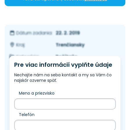
22. 2. 2019
Dátum zadania:
Trenčiansky
Kraj:
Počítače
Kategória:
Pre viac informácií vyplňte údaje
Nechajte nám na seba kontakt a my sa Vám čo
najskôr ozveme späť.
Meno a priezvisko
Telefón