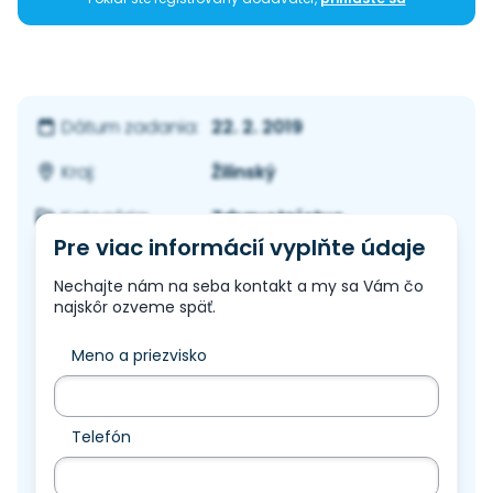
22. 2. 2019
Dátum zadania:
Žilinský
Kraj:
Zdravotníctvo
Kategória:
Pre viac informácií vyplňte údaje
Nechajte nám na seba kontakt a my sa Vám čo
najskôr ozveme späť.
Meno a priezvisko
Telefón