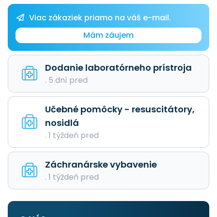
Viac zákaziek priamo na váš e-mail.
Mám záujem
Dodanie laboratórneho prístroja
. 5 dní pred
Učebné pomôcky - resuscitátory,
nosidlá
. 1 týždeň pred
Záchranárske vybavenie
. 1 týždeň pred