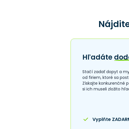
Stavebný materiál
Strojárenstvo
Stroje
Nájdite
Telekomunikácie
Textil
Tlač
Ubytovanie
Výrobky
Zdravotníctvo
Hľadáte
dod
Stačí zadať dopyt a 
od firiem, ktoré sa post
Získajte konkurenčné p
si ich museli zložito hľ
Vyplňte ZADAR