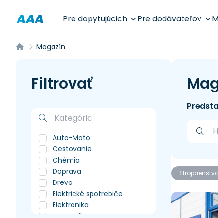
Pre dopytujúcich
Pre dodávateľov
M
Magazín
Filtrovať
Mag
Predsta
Auto-Moto
Cestovanie
Chémia
Doprava
Strojárenstv
Drevo
Elektrické spotrebiče
Elektronika
Energetika