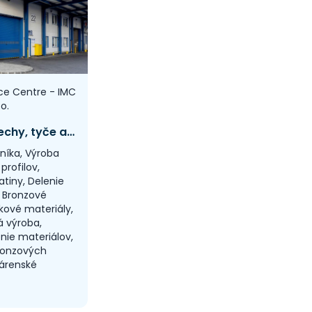
ce Centre - IMC
.o.
Profily, plechy, tyče a rúry priamo od výrobcu
níka, Výroba
profilov,
iatiny, Delenie
, Bronzové
níkové materiály,
á výroba,
nie materiálov,
ronzových
ojárenské