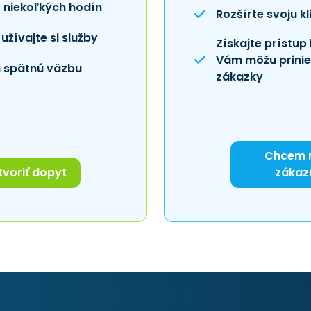
 niekoľkých hodín
Rozšírte svoju kl
užívajte si služby
Získajte prístup
Vám môžu prini
 spätnú väzbu
zákazky
Chcem 
voriť dopyt
zákaz