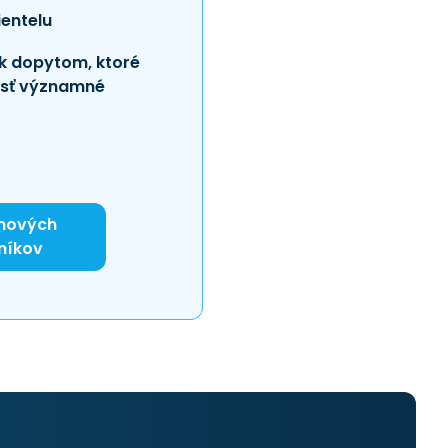
ientelu
 k dopytom, ktoré
esť významné
nových
níkov