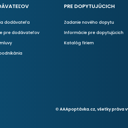
DÁVATEĽOV
PRE DOPYTUJÚCICH
ia dodávateľa
Zadanie nového dopytu
ie pre dodávateľov
Informácie pre dopytujúcich
zmluvy
Katalóg firiem
podnikánia
© AAApoptávka.cz, všetky práva v