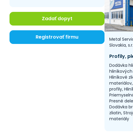
Nábytok
Odevy
Zadať dopyt
Ostatné
Papier
Plasty
Registrovať firmu
Metal Servi
Počítače
Slovakia, s.r
Poľnohospodárstvo
Poradenstvo
Potravinárstvo
Dodávka hli
Práca
hliníkových 
Priemysel
Hliníkové zl
Reality
materiálov
Reklama
profily, Hli
Servis
Priemyseln
Presné dele
Sklo
Dodávka b
Služby
zliatin, Str
Software
materiály
Šport
Stavebníctvo