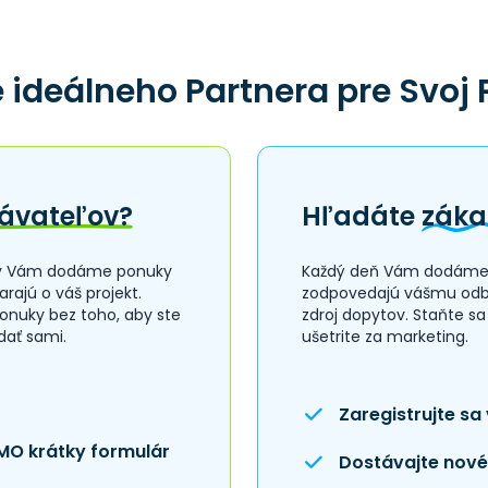
 ideálneho Partnera pre Svoj 
ávateľov?
Hľadáte
záka
my Vám dodáme ponuky
Každý deň Vám dodáme 
arajú o váš projekt.
zodpovedajú vášmu odbo
onuky bez toho, aby ste
zdroj dopytov. Staňte s
adať sami.
ušetrite za marketing.
Zaregistrujte sa
MO krátky formulár
Dostávajte nové