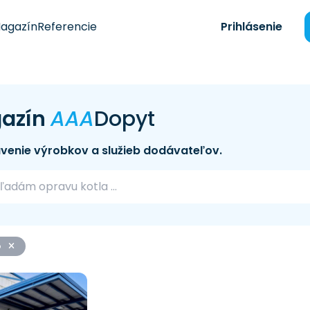
agazín
Referencie
Prihlásenie
azín
AAA
Dopyt
venie výrobkov a služieb dodávateľov.
o