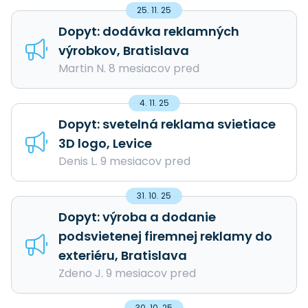
25. 11. 25
Dopyt: dodávka reklamných
výrobkov, Bratislava
Martin N. 8 mesiacov pred
4. 11. 25
Dopyt: svetelná reklama svietiace
3D logo, Levice
Denis L. 9 mesiacov pred
31. 10. 25
Dopyt: výroba a dodanie
podsvietenej firemnej reklamy do
exteriéru, Bratislava
Zdeno J. 9 mesiacov pred
30. 10. 25