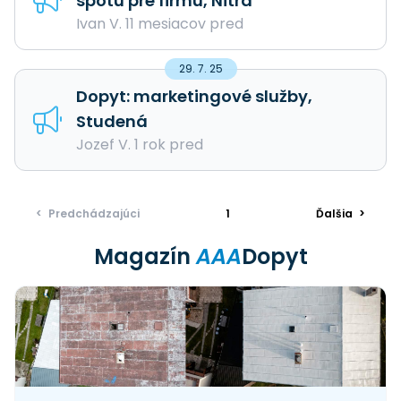
spotu pre firmu, Nitra
Ivan V. 11 mesiacov pred
29. 7. 25
Dopyt: marketingové služby,
Studená
Jozef V. 1 rok pred
<
Predchádzajúci
1
Ďalšia
>
Magazín
AAA
Dopyt