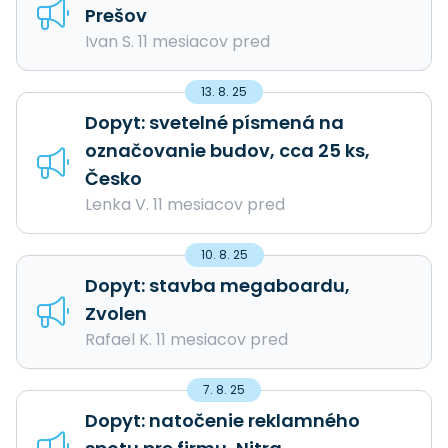
Prešov
Ivan S. 11 mesiacov pred
13. 8. 25
Dopyt: svetelné písmená na
označovanie budov, cca 25 ks,
Česko
Lenka V. 11 mesiacov pred
10. 8. 25
Dopyt: stavba megaboardu,
Zvolen
Rafael K. 11 mesiacov pred
7. 8. 25
Dopyt: natočenie reklamného