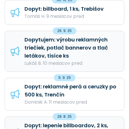
Dopyt: billboard, 1 ks, Trebišov
Tomáš H. 9 mesiacov pred
26. 9. 25
Dopytujem: výrobu reklamných
triečiek, potlač bannerov a tlač
letákov, tisíce ks
Lukáš B. 10 mesiacov pred
5. 9. 25
Dopyt: reklamné perá a ceruzky po
500 ks, Trenčín
Dominik A. 11 mesiacov pred
28. 8. 25
Dopyt: lepenie billboardov, 2 ks,