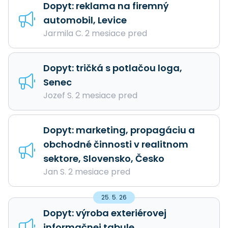
Dopyt: reklama na firemný
automobil, Levice
Jarmila C. 2 mesiace pred
Dopyt: tričká s potlačou loga,
Senec
Jozef S. 2 mesiace pred
Dopyt: marketing, propagáciu a
obchodné činnosti v realitnom
sektore, Slovensko, Česko
Jan S. 2 mesiace pred
25. 5. 26
Dopyt: výroba exteriérovej
informačnej tabule