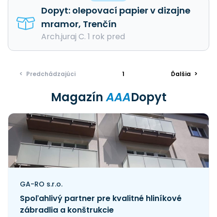
Dopyt: olepovací papier v dizajne
mramor, Trenčín
Arch.juraj C. 1 rok pred
<
Predchádzajúci
1
Ďalšia
>
Magazín
AAA
Dopyt
GA-RO s.r.o.
Spoľahlivý partner pre kvalitné hliníkové
zábradlia a konštrukcie