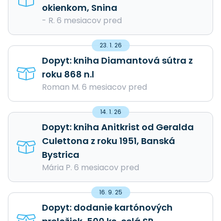
okienkom, Snina
- R. 6 mesiacov pred
23. 1. 26
Dopyt: kniha Diamantová sútra z
roku 868 n.l
Roman M. 6 mesiacov pred
14. 1. 26
Dopyt: kniha Anitkrist od Geralda
Culettona z roku 1951, Banská
Bystrica
Mária P. 6 mesiacov pred
16. 9. 25
Dopyt: dodanie kartónových