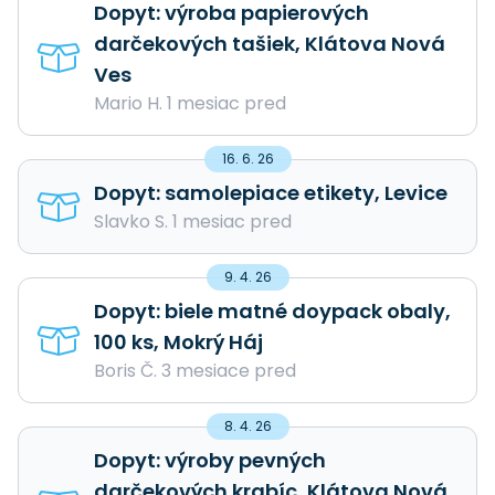
Dopyt: výroba papierových
darčekových tašiek, Klátova Nová
Ves
Mario H. 1 mesiac pred
16. 6. 26
Dopyt: samolepiace etikety, Levice
Slavko S. 1 mesiac pred
9. 4. 26
Dopyt: biele matné doypack obaly,
100 ks, Mokrý Háj
Boris Č. 3 mesiace pred
8. 4. 26
Dopyt: výroby pevných
darčekových krabíc, Klátova Nová