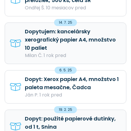
preložiek, 500 ks, celá SR
Ondřej Š. 10 mesiacov pred
14. 7. 25
Dopytujem: kancelársky
xerografický papier A4, množstvo
10 paliet
Milan Č. 1 rok pred
6. 5. 25
Dopyt: Xerox papier A4, množstvo 1
paleta mesačne, Čadca
Ján P. 1 rok pred
19. 2. 25
Dopyt: použité papierové dutinky,
od 1 t, Snina