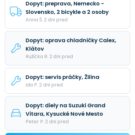
Dopyt: preprava, Nemecko -
Slovensko, 2 bicykle a 2 osoby
Anna Š. 2 dni pred
Dopyt: oprava chladničky Calex,
Klátov
Ružička R. 2 dni pred
Dopyt: servis práčky, Žilina
Ida P. 2 dni pred
Dopyt: diely na Suzuki Grand
Vitara, Kysucké Nové Mesto
Peter P. 2 dni pred