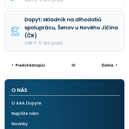
Dopyt: skladník na dlhodobú
spoluprácu, Šenov u Nového Jičína
(ČR)
Edit P. 6 dní pred
<
Predchádzajúci
10
Ďalšia
>
O NÁS
O AAA Dopyte
Napíšte nám
Novinky