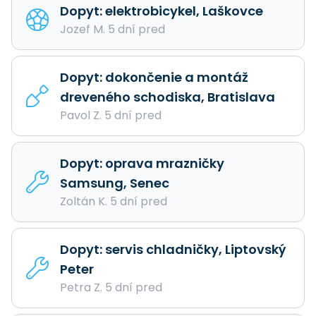
Dopyt: elektrobicykel, Laškovce
Jozef M. 5 dní pred
Dopyt: dokončenie a montáž
dreveného schodiska, Bratislava
Pavol Z. 5 dní pred
Dopyt: oprava mrazničky
Samsung, Senec
Zoltán K. 5 dní pred
Dopyt: servis chladničky, Liptovský
Peter
Petra Z. 5 dní pred