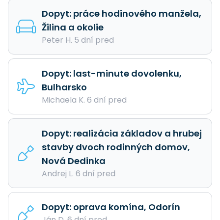
Dopyt: práce hodinového manžela,
Žilina a okolie
Peter H. 5 dní pred
Dopyt: last-minute dovolenku,
Bulharsko
Michaela K. 6 dní pred
Dopyt: realizácia základov a hrubej
stavby dvoch rodinných domov,
Nová Dedinka
Andrej L. 6 dní pred
Dopyt: oprava komína, Odorín
Ján D. 6 dní pred