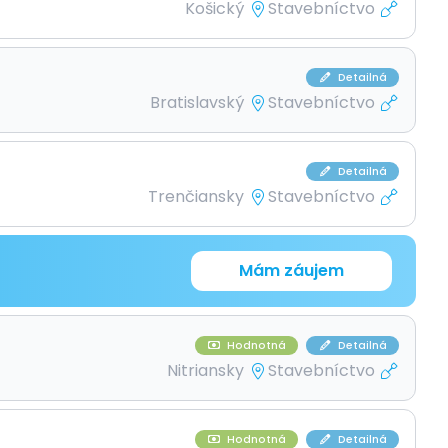
Košický
Stavebníctvo
Detailná
Bratislavský
Stavebníctvo
Detailná
Trenčiansky
Stavebníctvo
Mám záujem
Hodnotná
Detailná
Nitriansky
Stavebníctvo
Hodnotná
Detailná