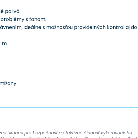
é palivá.
i problémy s ťahom.
vnením, ideálne s možnosťou pravidelných kontrol aj do
7 m
mižany
tými úkonmi pre bezpečnosť a efektívnu činnosť vykurovacieho