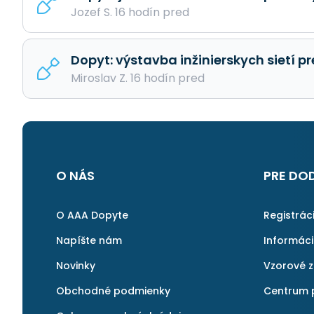
Jozef S. 16 hodín pred
Dopyt: výstavba inžinierskych sietí pr
Miroslav Z. 16 hodín pred
O NÁS
PRE DO
O AAA Dopyte
Registrác
Napíšte nám
Informác
Novinky
Vzorové 
Obchodné podmienky
Centrum 