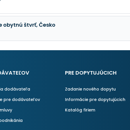
e obytnú štvrť, Česko
DÁVATEĽOV
PRE DOPYTUJÚCICH
ia dodávateľa
Zadanie nového dopytu
ie pre dodávateľov
Informácie pre dopytujúcich
zmluvy
Katalóg firiem
podnikánia