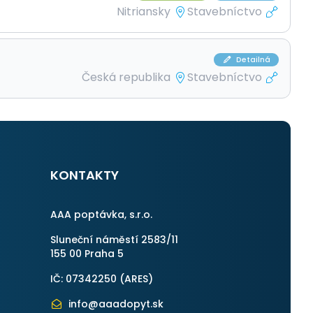
Nitriansky
Stavebníctvo
Detailná
Česká republika
Stavebníctvo
KONTAKTY
AAA poptávka, s.r.o.
Sluneční náměstí 2583/11
155 00 Praha 5
IČ: 07342250 (
ARES
)
info@aaadopyt.sk