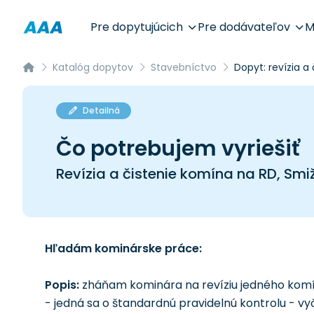
Pre dopytujúcich
Pre dodávateľov
M
Katalóg dopytov
Stavebníctvo
Dopyt: revízia a
Detailná
Čo potrebujem vyriešiť
Revízia a čistenie komína na RD, Sm
Hľadám kominárske práce:
Popis:
zháňam kominára na revíziu jedného komí
- jedná sa o štandardnú pravidelnú kontrolu - v