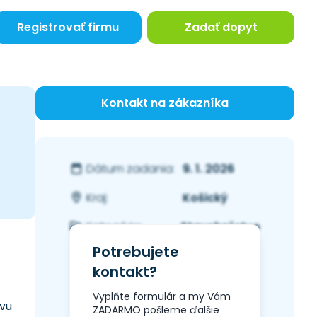
Registrovať firmu
Zadať dopyt
Kontakt na zákazníka
9. 1. 2026
Dátum zadania:
Košický
Kraj:
Stavebníctvo
Kategória:
Potrebujete
kontakt?
Vyplňte formulár a my Vám
avu
ZADARMO pošleme ďalšie