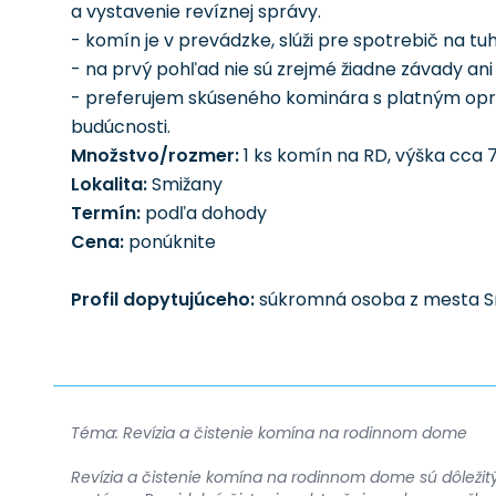
a vystavenie revíznej správy.
- komín je v prevádzke, slúži pre spotrebič na tuh
- na prvý pohľad nie sú zrejmé žiadne závady an
- preferujem skúseného kominára s platným oprá
budúcnosti.
Množstvo/rozmer:
1 ks komín na RD, výška cca 
Lokalita:
Smižany
Termín:
podľa dohody
Cena:
ponúknite
Profil dopytujúceho:
súkromná osoba z mesta S
Téma: Revízia a čistenie komína na rodinnom dome
Revízia a čistenie komína na rodinnom dome sú dôleži