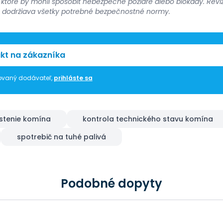
, ktoré by mohli spôsobiť nebezpečné požiare alebo blokády. Reví
a dodržiava všetky potrebné bezpečnostné normy.
kt na zákazníka
trovaný dodávateľ,
prihláste sa
istenie komína
kontrola technického stavu komína
spotrebič na tuhé palivá
Podobné dopyty