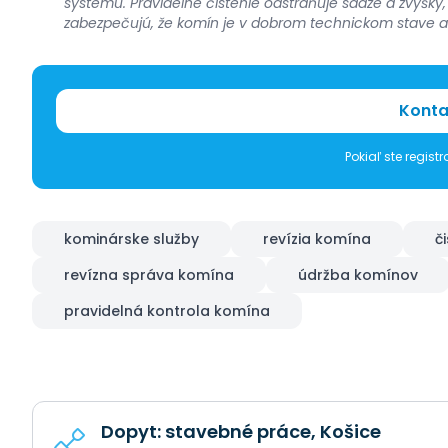
systému. Pravidelné čistenie odstraňuje sadze a zvyšky
zabezpečujú, že komín je v dobrom technickom stave 
Konta
Pokiaľ ste regis
kominárske služby
revízia komína
č
revízna správa komína
údržba komínov
pravidelná kontrola komína
Dopyt: stavebné práce, Košice