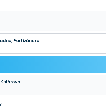
tudne, Partizánske
 Kolárovo
y