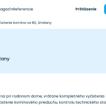
agazín
Referencie
Prihlásenie
 čistenie komína na RD, Smižany
ižany
na pri rodinnom dome, vrátane kompletného vyčistenia
yčistenie komínového prieduchu, kontrolu technického st