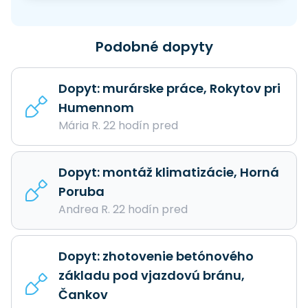
Podobné dopyty
Dopyt: murárske práce, Rokytov pri
Humennom
Mária R. 22 hodín pred
Dopyt: montáž klimatizácie, Horná
Poruba
Andrea R. 22 hodín pred
Dopyt: zhotovenie betónového
základu pod vjazdovú bránu,
Čankov