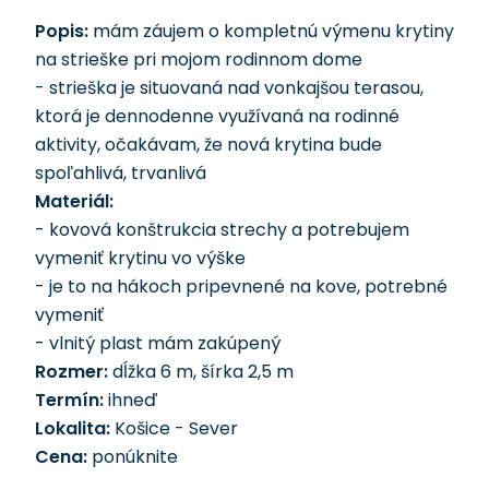
Popis:
mám záujem o kompletnú výmenu krytiny
na strieške pri mojom rodinnom dome
- strieška je situovaná nad vonkajšou terasou,
ktorá je dennodenne využívaná na rodinné
aktivity, očakávam, že nová krytina bude
spoľahlivá, trvanlivá
Materiál:
- kovová konštrukcia strechy a potrebujem
vymeniť krytinu vo výške
- je to na hákoch pripevnené na kove, potrebné
vymeniť
- vlnitý plast mám zakúpený
Rozmer:
dĺžka 6 m, šírka 2,5 m
Termín:
ihneď
Lokalita:
Košice - Sever
Cena:
ponúknite