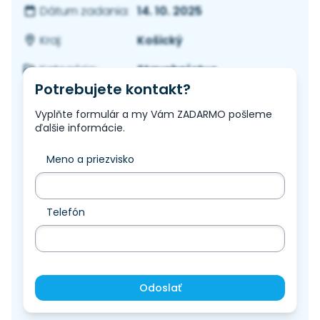
14. 10. 2025
Dátum zadania:
Košický
Kraj:
Stavebníctvo
Kategória:
Potrebujete kontakt?
Vyplňte formulár a my Vám ZADARMO pošleme
ďalšie informácie.
Meno a priezvisko
Telefón
Odoslať