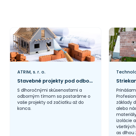
Auto-Moto > Automobily
nákladné apod.
Auto-Moto > Autoplachty
Auto-Moto > Autoskla
Auto-Moto > Čerpacie
stanice, pohonné hmoty
apod.
Auto-Moto > Motocykle
Auto-Moto > Motocykle -
bazary
Auto-Moto > Motocykle -
ATRIM, s. r. o.
doplnky
Stavebné projekty pod odborným dohľadom od základov až po dokončenie
Auto-Moto > Motocykle -
predaj
S dlhoročnými skúsenosťami a
Prinášam
Auto-Moto > Motocykle -
odborným tímom sa postaráme o
Profesion
servis
vaše projekty od začiatku až do
základy d
konca.
Auto-Moto > Motoristické
alebo ná
služby
materiály
izolácie 
Auto-Moto > Motory
všetkých 
Auto-Moto > Požičovne
as dlhou 
Auto-Moto > Požičovne -