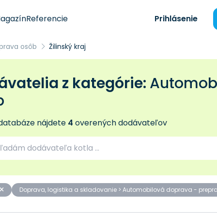
agazín
Referencie
Prihlásenie
prava osôb
Žilinský kraj
vatelia z kategórie:
Automobi
b
 databáze nájdete
4
overených dodávateľov
Doprava, logistika a skladovanie > Automobilová doprava - prep