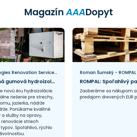
Magazín
AAA
Dopyt
Technologies Renovation Services Group, s.r.o.
Roman Šumský - ROMPAL
Striekaná gumová hydroizolácia mení prístup k ochrane stavieb. Technologies Renovation Services Group prináša na trh nové riešenie
e novú éru hydroizolácie.
Zaoberáme sa nákupom a
álne riešenie pre strechy,
predajom drevených EUR pa
omu, jazierka, nádrže
drže. Ponúkame kvalitné
 a služby na opravy,
a renovácie striech
typov. Spoľahlivo, rýchlo
životnosťou.