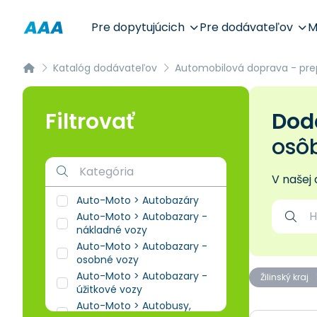
Pre dopytujúcich
Pre dodávateľov
M
Katalóg dodávateľov
Automobilová doprava - pre
Filtrovať
Dodá
osô
V našej
Auto-Moto > Autobazáry
Auto-Moto > Autobazary -
nákladné vozy
Auto-Moto > Autobazary -
osobné vozy
Auto-Moto > Autobazary -
Žilinský kraj
úžitkové vozy
Auto-Moto > Autobusy,