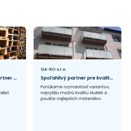
GA-RO s.r.o.
ROMPAL: Spoľahlivý partner pre nákup a predaj EUR paliet v srdci Slovenska
Spoľahlivý partner pre kvalitné hliníkové zábradlia a konštrukcie
Ponúkame rozmanitosť variantov,
liet.
najvyššiu možnú kvalitu služieb a
použite najlepších materiálov.