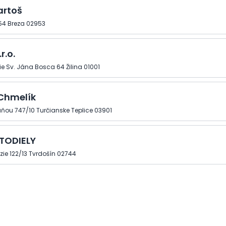
artoš
54 Breza 02953
r.o.
 Sv. Jána Bosca 64 Žilina 01001
Chmelík
ňou 747/10 Turčianske Teplice 03901
TODIELY
ie 122/13 Tvrdošín 02744