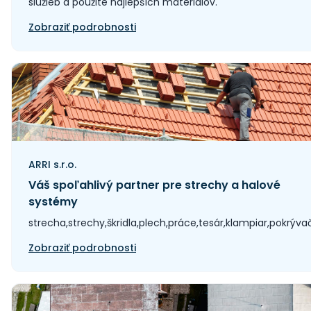
služieb a použite najlepších materiálov.
Zobraziť podrobnosti
ARRI s.r.o.
Váš spoľahlivý partner pre strechy a halové
systémy
strecha,strechy,škridla,plech,práce,tesár,klampiar,pokrýva
Zobraziť podrobnosti