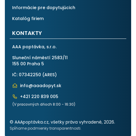
Informácie pre dopytujúcich
Katalóg firiem
KONTAKTY
AAA poptávka, s.r.o.
Sluneční náměstí 2583/11
155 00 Praha 5
IČ: 07342250 (
ARES
)
info@aaadopyt.sk
+421 220 839 005
(V pracovných dňoch 8:00 - 16:30)
© AAApoptávka.cz, všetky práva vyhradené, 2026.
Spĺňame podmienky transparentnosti.