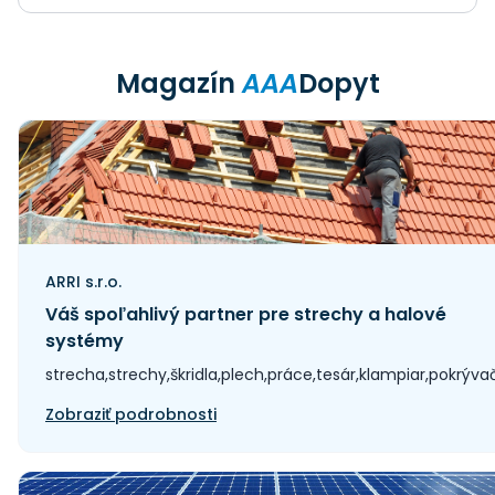
Magazín
AAA
Dopyt
ARRI s.r.o.
Váš spoľahlivý partner pre strechy a halové
systémy
strecha,strechy,škridla,plech,práce,tesár,klampiar,pokrýva
Zobraziť podrobnosti