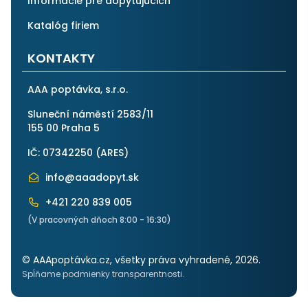
Informácie pre dopytujúcich
Katalóg firiem
KONTAKTY
AAA poptávka, s.r.o.
Sluneční náměstí 2583/11
155 00 Praha 5
IČ: 07342250 (
ARES
)
info@aaadopyt.sk
+421 220 839 005
(V pracovných dňoch 8:00 - 16:30)
© AAApoptávka.cz, všetky práva vyhradené, 2026.
Spĺňame podmienky transparentnosti.