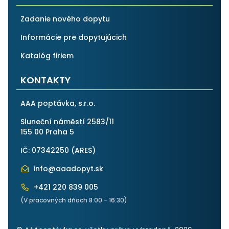
Zadanie nového dopytu
Informácie pre dopytujúcich
Katalóg firiem
KONTAKTY
AAA poptávka, s.r.o.
Sluneční náměstí 2583/11
155 00 Praha 5
IČ: 07342250 (
ARES
)
info@aaadopyt.sk
+421 220 839 005
(V pracovných dňoch 8:00 - 16:30)