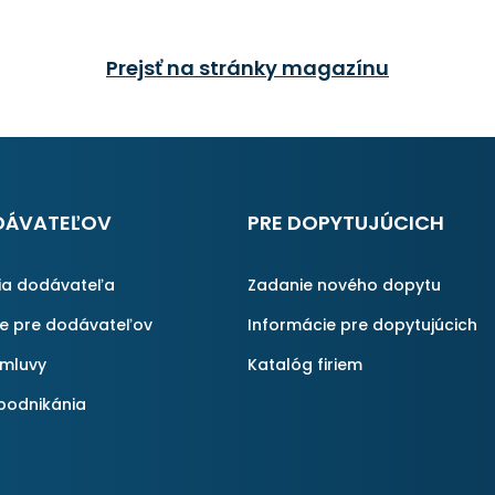
Prejsť na stránky magazínu
DÁVATEĽOV
PRE DOPYTUJÚCICH
ia dodávateľa
Zadanie nového dopytu
ie pre dodávateľov
Informácie pre dopytujúcich
zmluvy
Katalóg firiem
podnikánia