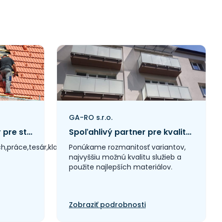
GA-RO s.r.o.
Váš spoľahlivý partner pre strechy a halové systémy
Spoľahlivý partner pre kvalitné hliníkové zábradlia a konštrukcie
ech,práce,tesár,klampiar,pokrývač
Ponúkame rozmanitosť variantov,
najvyššiu možnú kvalitu služieb a
použite najlepších materiálov.
Zobraziť podrobnosti