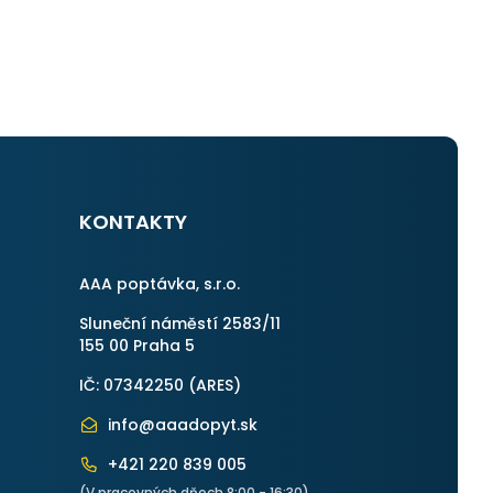
KONTAKTY
AAA poptávka, s.r.o.
Sluneční náměstí 2583/11
155 00 Praha 5
IČ: 07342250 (
ARES
)
info@aaadopyt.sk
+421 220 839 005
(V pracovných dňoch 8:00 - 16:30)