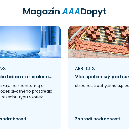
Magazín
AAA
Dopyt
r.o.
ARRI s.r.o.
Analytické laboratóriá ako opora ochrany životného prostredia na Slovensku
lizuje na monitoring a
strecha,strechy,škridla,pl
ložiek životného prostredia
 rozsahu typu vzoriek.
 podrobnosti
Zobraziť podrobnosti