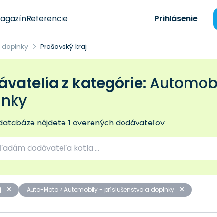
agazín
Referencie
Prihlásenie
 doplnky
Prešovský kraj
vatelia z kategórie:
Automobi
lnky
 databáze nájdete
1
overených dodávateľov
j
Auto-Moto > Automobily - príslušenstvo a doplnky