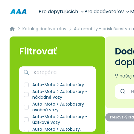
Pre dopytujúcich
Pre dodávateľov
M
Katalóg dodávateľov
Automobily - príslušenstvo a
Filtrovať
Dodá
dop
V našej
Auto-Moto > Autobazáry
Auto-Moto > Autobazary -
nákladné vozy
Auto-Moto > Autobazary -
osobné vozy
Auto-Moto > Autobazary -
Prešovský kra
úžitkové vozy
Auto-Moto > Autobusy,