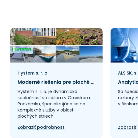
Auto-Moto > Automobily
nákladné apod.
Auto-Moto > Autoplachty
Auto-Moto > Autoskla
Auto-Moto > Čerpacie
stanice, pohonné hmoty
apod.
Auto-Moto > Motocykle
Auto-Moto > Motocykle -
bazary
Auto-Moto > Motocykle -
Hystem s. r. o.
ALS SK, s.
doplnky
Moderné riešenia pre ploché strechy s dôrazom na kvalitu a udržateľnosť
Auto-Moto > Motocykle -
predaj
Hystem s. r. o. je dynamická
Sa špecia
Auto-Moto > Motocykle -
spoločnosť so sídlom v Oravskom
rozbory z
servis
Podzámku, špecializujúca sa na
v širokom
komplexné služby v oblasti
Auto-Moto > Motoristické
služby
plochých striech.
Auto-Moto > Motory
Zobraziť podrobnosti
Zobraziť
Auto-Moto > Požičovne
Auto-Moto > Požičovne -