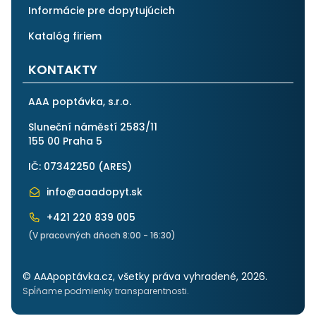
Informácie pre dopytujúcich
Katalóg firiem
KONTAKTY
AAA poptávka, s.r.o.
Sluneční náměstí 2583/11
155 00 Praha 5
IČ: 07342250 (
ARES
)
info@aaadopyt.sk
+421 220 839 005
(V pracovných dňoch 8:00 - 16:30)
© AAApoptávka.cz, všetky práva vyhradené, 2026.
Spĺňame podmienky transparentnosti.