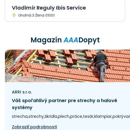
Vladimír Reguly Ibis Service
Uhoľná 3 Žilina 01001
Magazín
AAA
Dopyt
ARRI s.r.o.
Váš spoľahlivý partner pre strechy a halové
systémy
strecha,strechy,škridla,plech,práce,tesár,klampiar,pokrýva
Zobraziť podrobnosti