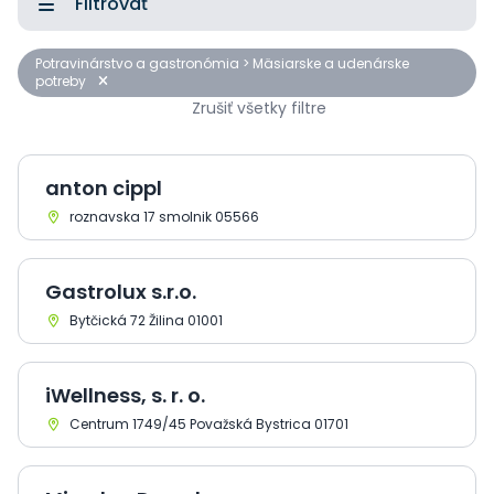
Filtrovať
Potravinárstvo a gastronómia > Mäsiarske a udenárske
potreby
Zrušiť všetky filtre
anton cippl
roznavska 17 smolnik 05566
Gastrolux s.r.o.
Bytčická 72 Žilina 01001
iWellness, s. r. o.
Centrum 1749/45 Považská Bystrica 01701