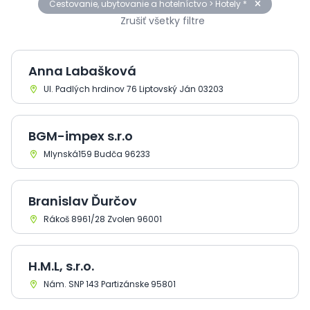
Cestovanie, ubytovanie a hotelníctvo > Hotely *
Zrušiť všetky filtre
Anna Labašková
Ul. Padlých hrdinov 76 Liptovský Ján 03203
BGM-impex s.r.o
Mlynská159 Budča 96233
Branislav Ďurčov
Rákoš 8961/28 Zvolen 96001
H.M.L, s.r.o.
Nám. SNP 143 Partizánske 95801