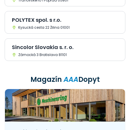
Tranovskeho 1 Poprad 05801
POLYTEX spol. s r.o.
Kysucká cesta 22 Žilina 01001
Sincolor Slovakia s. r. o.
Zámocká 3 Bratislava 81101
Magazín
AAA
Dopyt