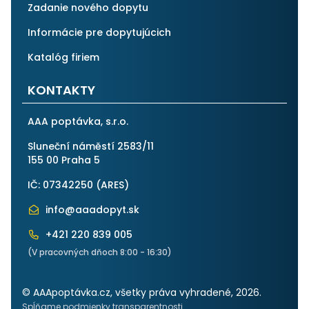
Zadanie nového dopytu
Informácie pre dopytujúcich
Katalóg firiem
KONTAKTY
AAA poptávka, s.r.o.
Sluneční náměstí 2583/11
155 00 Praha 5
IČ: 07342250 (
ARES
)
info@aaadopyt.sk
+421 220 839 005
(V pracovných dňoch 8:00 - 16:30)
© AAApoptávka.cz, všetky práva vyhradené, 2026.
Spĺňame podmienky transparentnosti.