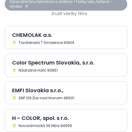
Zdravotníctvo, farmácia a chémia > Farby, laky, farbivá -
výroba
Zrušiť všetky filtre
CHEMOLAK a.s.
Továrenská 7 Smolenice 91904
Color Spectrum Slovakia, s.r.o.
Nádražná Holíč 90851
EMFI Slovakia s.r.o.,
SNP 129 Žiar nad Hronom 96501
H - COLOR, spol. s r.o.
Novozámocká 36 Nitra 94905