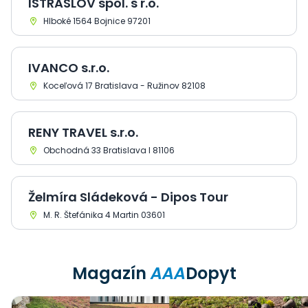
ISTRASLOV spol. s r.o.
Hlboké 1564 Bojnice 97201
IVANCO s.r.o.
Koceľová 17 Bratislava - Ružinov 82108
RENY TRAVEL s.r.o.
Obchodná 33 Bratislava I 81106
Želmíra Sládeková - Dipos Tour
M. R. Štefánika 4 Martin 03601
Magazín
AAA
Dopyt