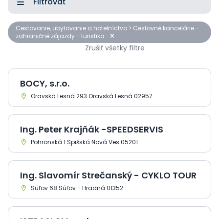
Filtrovať
Cestovanie, ubytovanie a hotelníctvo > Cestovné kancelárie -
zahraničné zájazdy - turistika
Zrušiť všetky filtre
BOCY, s.r.o.
Oravská Lesná 293 Oravská Lesná 02957
Ing. Peter Krajňák -SPEEDSERVIS
Pohronská 1 Spišská Nová Ves 05201
Ing. Slavomír Strečanský - CYKLO TOUR
Súľov 68 Súľov - Hradná 01352