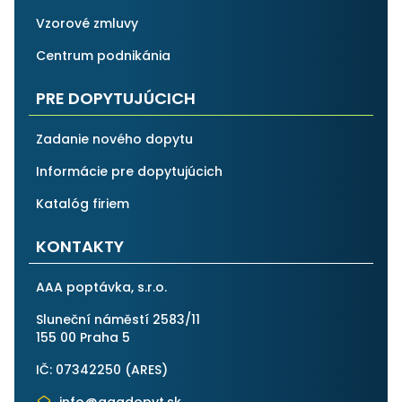
Vzorové zmluvy
Centrum podnikánia
PRE DOPYTUJÚCICH
Zadanie nového dopytu
Informácie pre dopytujúcich
Katalóg firiem
KONTAKTY
AAA poptávka, s.r.o.
Sluneční náměstí 2583/11
155 00 Praha 5
IČ: 07342250 (
ARES
)