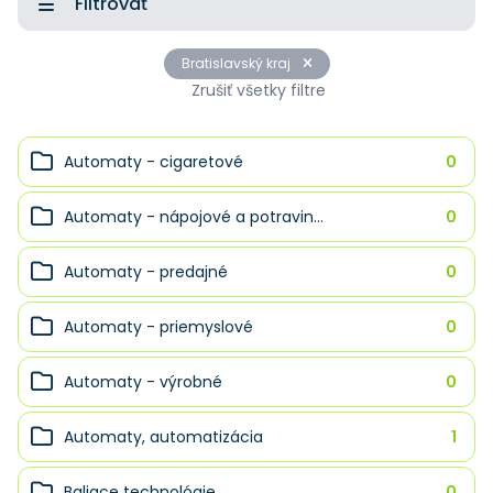
Filtrovať
Bratislavský kraj
Zrušiť všetky filtre
Automaty - cigaretové
0
Automaty - nápojové a potravin...
0
Automaty - predajné
0
Automaty - priemyslové
0
Automaty - výrobné
0
Automaty, automatizácia
1
Baliace technológie
0