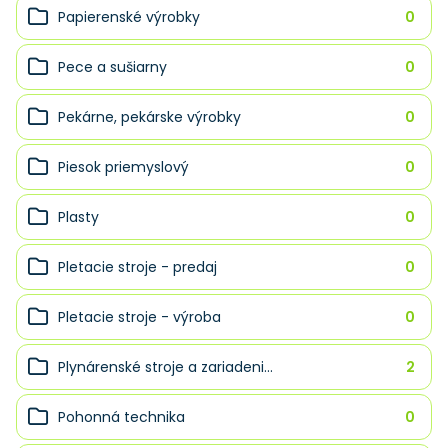
Papierenské výrobky
0
Pece a sušiarny
0
Pekárne, pekárske výrobky
0
Piesok priemyslový
0
Plasty
0
Pletacie stroje - predaj
0
Pletacie stroje - výroba
0
Plynárenské stroje a zariadeni...
2
Pohonná technika
0