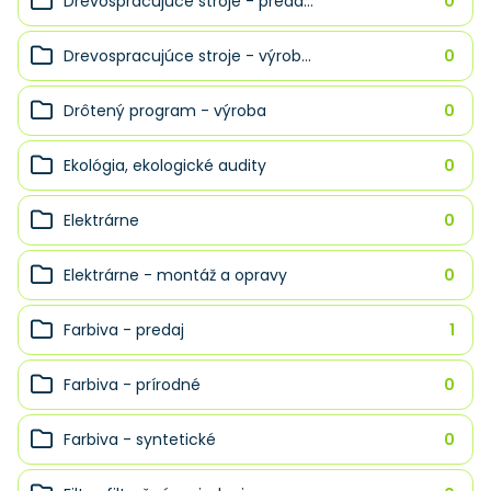
Drevospracujúce stroje - preda...
0
Drevospracujúce stroje - výrob...
0
Drôtený program - výroba
0
Ekológia, ekologické audity
0
Elektrárne
0
Elektrárne - montáž a opravy
0
Farbiva - predaj
1
Farbiva - prírodné
0
Farbiva - syntetické
0