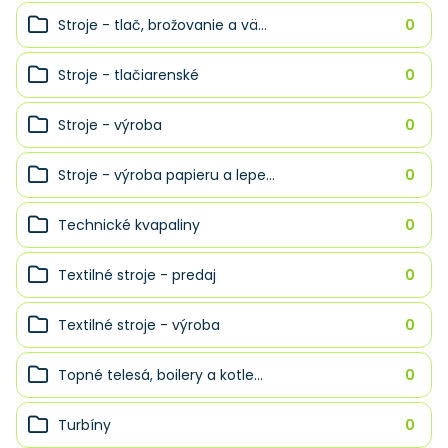
Stroje - tlač, brožovanie a vä...
0
Stroje - tlačiarenské
0
Stroje - výroba
0
Stroje - výroba papieru a lepe...
0
Technické kvapaliny
0
Textilné stroje - predaj
0
Textilné stroje - výroba
0
Topné telesá, boilery a kotle...
0
Turbíny
0