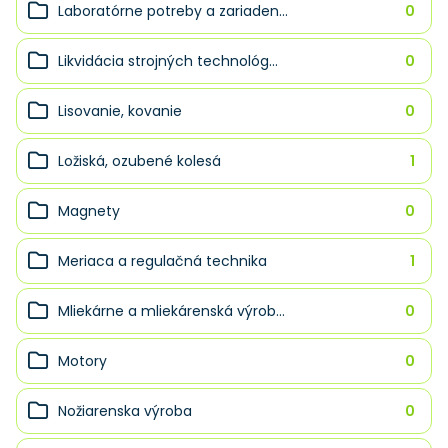
Laboratórne potreby a zariaden...
0
Likvidácia strojných technológ...
0
Lisovanie, kovanie
0
Ložiská, ozubené kolesá
1
Magnety
0
Meriaca a regulačná technika
1
Mliekárne a mliekárenská výrob...
0
Motory
0
Nožiarenska výroba
0