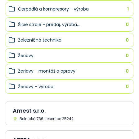
Čerpadlá a kompresory - výroba
1
Šicie stroje - predaj, výroba,...
0
Železničná technika
0
Žeriavy
0
Žeriavy - montáž a opravy
0
Žeriavy - výroba
0
Amest s.r.o.
Belnická 736 Jesenice 25242