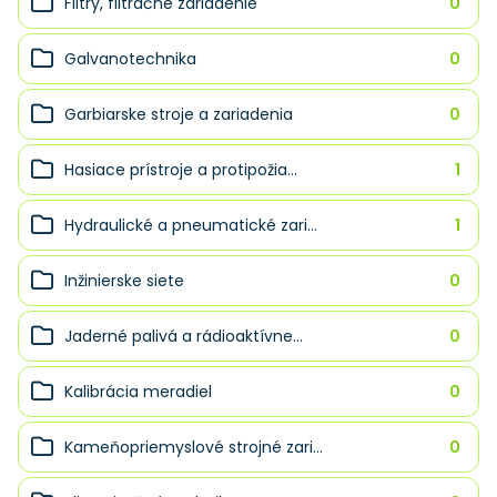
Filtry, filtračné zariadenie
0
Galvanotechnika
0
Garbiarske stroje a zariadenia
0
Hasiace prístroje a protipožia...
1
Hydraulické a pneumatické zari...
1
Inžinierske siete
0
Jaderné palivá a rádioaktívne...
0
Kalibrácia meradiel
0
Kameňopriemyslové strojné zari...
0