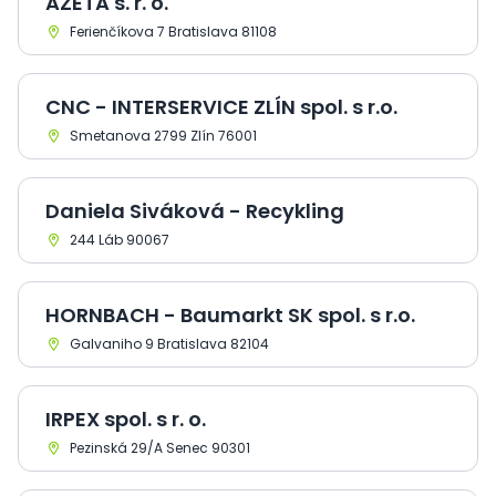
AZETA s. r. o.
Ferienčíkova 7 Bratislava 81108
CNC - INTERSERVICE ZLÍN spol. s r.o.
Smetanova 2799 Zlín 76001
Daniela Siváková - Recykling
244 Láb 90067
HORNBACH - Baumarkt SK spol. s r.o.
Galvaniho 9 Bratislava 82104
IRPEX spol. s r. o.
Pezinská 29/A Senec 90301