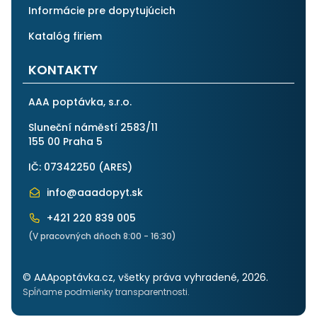
Informácie pre dopytujúcich
Katalóg firiem
KONTAKTY
AAA poptávka, s.r.o.
Sluneční náměstí 2583/11
155 00 Praha 5
IČ: 07342250 (
ARES
)
info@aaadopyt.sk
+421 220 839 005
(V pracovných dňoch 8:00 - 16:30)
© AAApoptávka.cz, všetky práva vyhradené, 2026.
Spĺňame podmienky transparentnosti.